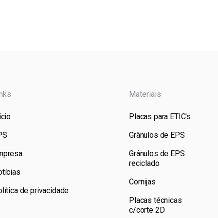
inks
Materiais
ício
Placas para ETIC's
PS
Grânulos de EPS
mpresa
Grânulos de EPS
reciclado
tícias
Cornijas
lítica de privacidade
Placas técnicas
c/corte 2D