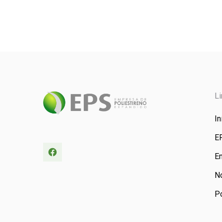
L
In
E
E
No
Po