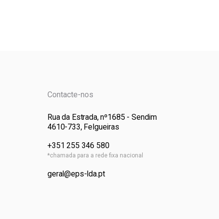
Contacte-nos
Rua da Estrada, nº1685 - Sendim
4610-733, Felgueiras
+351 255 346 580
*chamada para a rede fixa nacional
geral@eps-lda.pt